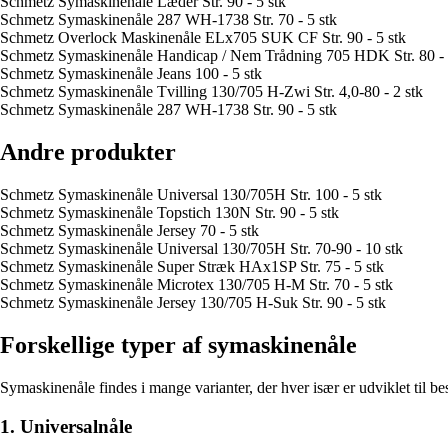
Schmetz Symaskinenåle Læder Str. 90 - 5 stk
Schmetz Symaskinenåle 287 WH-1738 Str. 70 - 5 stk
Schmetz Overlock Maskinenåle ELx705 SUK CF Str. 90 - 5 stk
Schmetz Symaskinenåle Handicap / Nem Trådning 705 HDK Str. 80 - 
Schmetz Symaskinenåle Jeans 100 - 5 stk
Schmetz Symaskinenåle Tvilling 130/705 H-Zwi Str. 4,0-80 - 2 stk
Schmetz Symaskinenåle 287 WH-1738 Str. 90 - 5 stk
Andre produkter
Schmetz Symaskinenåle Universal 130/705H Str. 100 - 5 stk
Schmetz Symaskinenåle Topstich 130N Str. 90 - 5 stk
Schmetz Symaskinenåle Jersey 70 - 5 stk
Schmetz Symaskinenåle Universal 130/705H Str. 70-90 - 10 stk
Schmetz Symaskinenåle Super Stræk HAx1SP Str. 75 - 5 stk
Schmetz Symaskinenåle Microtex 130/705 H-M Str. 70 - 5 stk
Schmetz Symaskinenåle Jersey 130/705 H-Suk Str. 90 - 5 stk
Forskellige typer af symaskinenåle
Symaskinenåle findes i mange varianter, der hver især er udviklet til be
1. Universalnåle