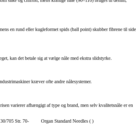
r som silke og chiffon, mens kraftige nåle (90–110) bruges til denim,
ens en rund eller kugleformet spids (ball point) skubber fibrene til side
get, kan det betale sig at vælge nåle med ekstra slidstyrke.
ndustrimaskiner kræver ofte andre nålesystemer.
risen varierer afhængigt af type og brand, men selv kvalitetsnåle er en
30/705 Str. 70-
Organ Standard Needles ( )