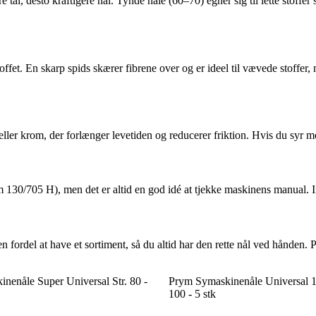
e tal, desto kraftigere nål. Tynde nåle (60–70) egner sig til lette stoffe
et. En skarp spids skærer fibrene over og er ideel til vævede stoffer, m
eller krom, der forlænger levetiden og reducerer friktion. Hvis du syr me
 130/705 H), men det er altid en god idé at tjekke maskinens manual. I
 fordel at have et sortiment, så du altid har den rette nål ved hånden. P
nenåle Super Universal Str. 80 -
Prym Symaskinenåle Universal 1
100 - 5 stk