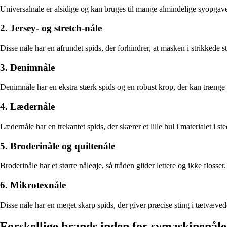
Universalnåle er alsidige og kan bruges til mange almindelige syopgaver
2. Jersey- og stretch-nåle
Disse nåle har en afrundet spids, der forhindrer, at masken i strikkede sto
3. Denimnåle
Denimnåle har en ekstra stærk spids og en robust krop, der kan træng
4. Lædernåle
Lædernåle har en trekantet spids, der skærer et lille hul i materialet i 
5. Broderinåle og quiltenåle
Broderinåle har et større nåleøje, så tråden glider lettere og ikke flosser
6. Mikrotexnåle
Disse nåle har en meget skarp spids, der giver præcise sting i tætvævede
Forskellige brands inden for symaskinenåle