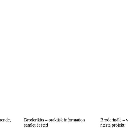
kende,
Broderikits – praktisk information
Broderinåle – væ
samlet ét sted
næste projekt