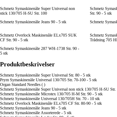
Schmetz Symaskinenåle Super Universal non
Schmetz Symask
stick 130/705 H-SU Str. 100
Str. 90 - 5 stk
Schmetz Symaskinenåle Jeans 90 - 5 stk
Schmetz Symaski
Schmetz Overlock Maskinenåle ELx705 SUK
Schmetz Symask
CF Str. 90 - 5 stk
Trådning 705 HD
Schmetz Symaskinenåle 287 WH-1738 Str. 90 -
5 stk
Produktbeskrivelser
Schmetz Symaskinenåle Super Universal Str. 80 - 5 stk
Prym Symaskinenåle Universal 130/705 Str. 70-100 - 5 stk
Organ Standard Needles ( )
Schmetz Symaskinenåle Super Universal non stick 130/705 H-SU Str.
Schmetz Symaskinenåle Microtex 130/705 H-M Str. 90 - 5 stk
Schmetz Symaskinenåle Universal 130/705H Str. 70 - 10 stk
Schmetz Overlock Maskinenåle ELx705 CF Str. 80-90 - 5 stk
Schmetz Symaskinenåle Jeans 90 - 5 stk
Schmetz Symaskinenåle Assorterede - 5 stk