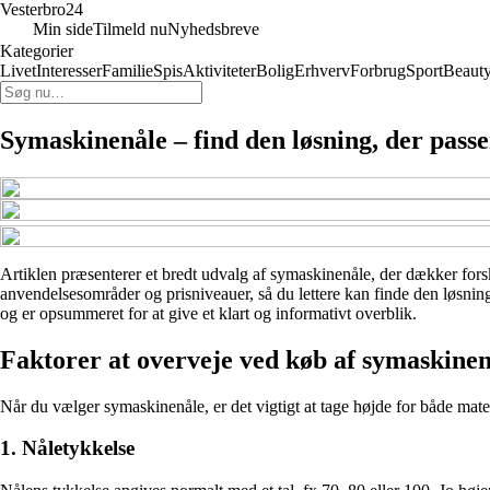
Vesterbro24
Min side
Tilmeld nu
Nyhedsbreve
Kategorier
Livet
Interesser
Familie
Spis
Aktiviteter
Bolig
Erhverv
Forbrug
Sport
Beaut
Symaskinenåle – find den løsning, der passe
Artiklen præsenterer et bredt udvalg af symaskinenåle, der dækker forske
anvendelsesområder og prisniveauer, så du lettere kan finde den løsning
og er opsummeret for at give et klart og informativt overblik.
Faktorer at overveje ved køb af symaskinen
Når du vælger symaskinenåle, er det vigtigt at tage højde for både mater
1. Nåletykkelse