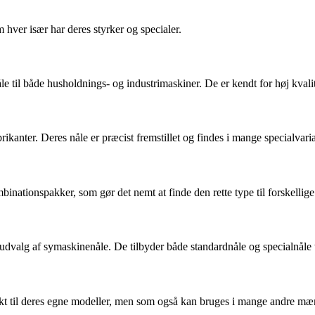
hver især har deres styrker og specialer.
le til både husholdnings- og industrimaskiner. De er kendt for høj kvalit
kanter. Deres nåle er præcist fremstillet og findes i mange specialvaria
inationspakker, som gør det nemt at finde den rette type til forskellige
 udvalg af symaskinenåle. De tilbyder både standardnåle og specialnåle ti
ekt til deres egne modeller, men som også kan bruges i mange andre mærk