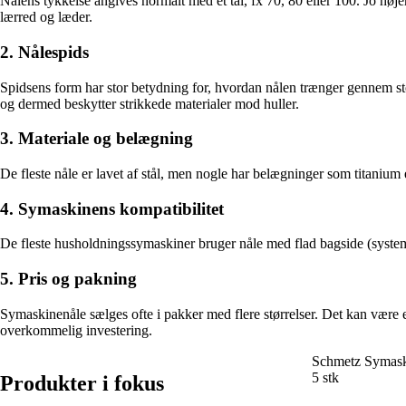
Nålens tykkelse angives normalt med et tal, fx 70, 80 eller 100. Jo højer
lærred og læder.
2. Nålespids
Spidsens form har stor betydning for, hvordan nålen trænger gennem stoff
og dermed beskytter strikkede materialer mod huller.
3. Materiale og belægning
De fleste nåle er lavet af stål, men nogle har belægninger som titanium 
4. Symaskinens kompatibilitet
De fleste husholdningssymaskiner bruger nåle med flad bagside (system
5. Pris og pakning
Symaskinenåle sælges ofte i pakker med flere størrelser. Det kan være en
overkommelig investering.
Schmetz Symaski
5 stk
Produkter i fokus