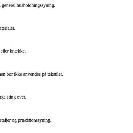
og generel husholdningssyning.
terialer.
 eller knække.
men bør ikke anvendes på tekstiler.
nge sting over.
etaljer og præcisionssyning.