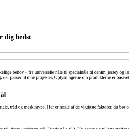
y
r dig bedst
llige behov – fra universelle nåle til specialnåle til denim, jersey og l
, der passer til dine projekter. Oplysningerne om produkterne er baseret
ål
iale, tråd og maskintype. Her er nogle af de vigtigste faktorer, du bør o