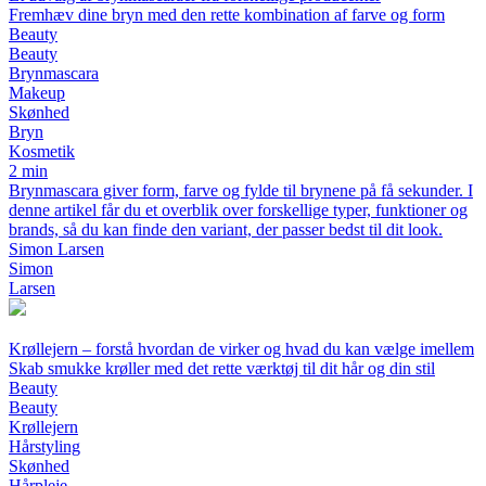
Fremhæv dine bryn med den rette kombination af farve og form
Beauty
Beauty
Brynmascara
Makeup
Skønhed
Bryn
Kosmetik
2 min
Brynmascara giver form, farve og fylde til brynene på få sekunder. I
denne artikel får du et overblik over forskellige typer, funktioner og
brands, så du kan finde den variant, der passer bedst til dit look.
Simon Larsen
Simon
Larsen
Krøllejern – forstå hvordan de virker og hvad du kan vælge imellem
Skab smukke krøller med det rette værktøj til dit hår og din stil
Beauty
Beauty
Krøllejern
Hårstyling
Skønhed
Hårpleje