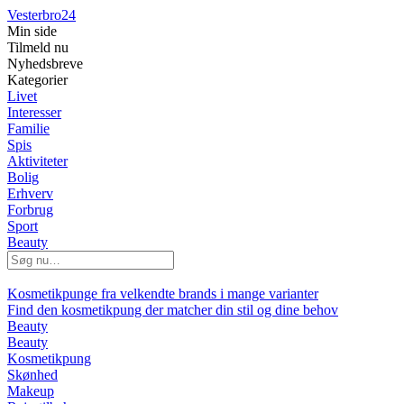
Vesterbro24
Min side
Tilmeld nu
Nyhedsbreve
Kategorier
Livet
Interesser
Familie
Spis
Aktiviteter
Bolig
Erhverv
Forbrug
Sport
Beauty
Kosmetikpunge fra velkendte brands i mange varianter
Find den kosmetikpung der matcher din stil og dine behov
Beauty
Beauty
Kosmetikpung
Skønhed
Makeup