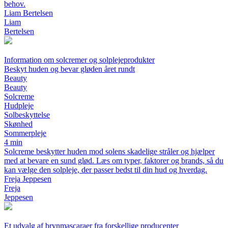
behov.
Liam Bertelsen
Liam
Bertelsen
Information om solcremer og solplejeprodukter
Beskyt huden og bevar gløden året rundt
Beauty
Beauty
Solcreme
Hudpleje
Solbeskyttelse
Skønhed
Sommerpleje
4 min
Solcreme beskytter huden mod solens skadelige stråler og hjælper
med at bevare en sund glød. Læs om typer, faktorer og brands, så du
kan vælge den solpleje, der passer bedst til din hud og hverdag.
Freja Jeppesen
Freja
Jeppesen
Et udvalg af brynmascaraer fra forskellige producenter