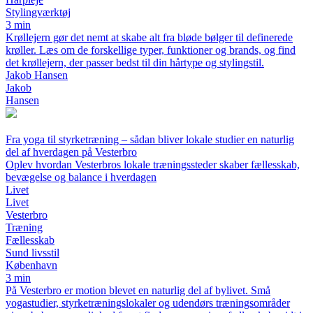
Stylingværktøj
3 min
Krøllejern gør det nemt at skabe alt fra bløde bølger til definerede
krøller. Læs om de forskellige typer, funktioner og brands, og find
det krøllejern, der passer bedst til din hårtype og stylingstil.
Jakob Hansen
Jakob
Hansen
Fra yoga til styrketræning – sådan bliver lokale studier en naturlig
del af hverdagen på Vesterbro
Oplev hvordan Vesterbros lokale træningssteder skaber fællesskab,
bevægelse og balance i hverdagen
Livet
Livet
Vesterbro
Træning
Fællesskab
Sund livsstil
København
3 min
På Vesterbro er motion blevet en naturlig del af bylivet. Små
yogastudier, styrketræningslokaler og udendørs træningsområder