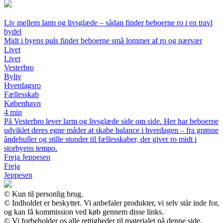
Liv mellem larm og livsglæde – sådan finder beboerne ro i en travl
bydel
Midt i byens puls finder beboerne små lommer af ro og nærvær
Livet
Livet
Vesterbro
Byliv
Hverdagsro
Fællesskab
København
4 min
På Vesterbro lever larm og livsglæde side om side. Her har beboerne
udviklet deres egne måder at skabe balance i hverdagen – fra grønne
åndehuller og stille stunder til fællesskaber, der giver ro midt i
storbyens tempo.
Freja Jeppesen
Freja
Jeppesen
© Kun til personlig brug.
© Indholdet er beskyttet. Vi anbefaler produkter, vi selv står inde for,
og kan få kommission ved køb gennem disse links.
© Vi forbeholder os alle rettigheder til materialet på denne side.