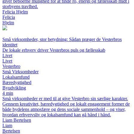
giver beboerne mulighed for at finde ro, energi og fællesskab midt i
storbyens travlhed.
Felicia Hjelm
Felicia
Hjelm
Små virksomheder, stor betydning: Sådan præger de Vesterbros
identitet
De lokale erhverv driver Vesterbros puls og fællesskab
Livet
Livet
Vesterbro
Små Virksomheder
Lokalsamfund
Bæredygtighed
Byudvikling
4 min
Små virksomheder er med til at give Vesterbro sin særlige karakter.
Gennem kreativitet, bæredygtighed og lokalt engagement former de
både bydelens atmosfære og dens sociale sammenhold – og viser,
hvordan erhvervsliv og lokalsamfund kan gå hånd i hånd.
Liam Bertelsen
Liam
Bertelsen