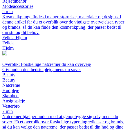
Rejsetilbehør
Modeaccessories
5 min
Kosmetikpunge findes i mange størrelser, materialer og designs. I
denne artikel får du et overblik over de vigtigste overvejelser, typer
og brands, så du kan finde den kosmetikpung, der passer bedst til
din stil og dit behov.
Felicia Hjelm
Felicia
Hjelm
Overblik: Forskellige natcremer du kan overveje
Giv huden den bedste pleje, mens du sover
Beauty
Beauty
Natcreme
Hudpleje
Skønhed
Ansigtspleje
Vesterbro
7 min
Natcremer hjælper huden med at genopbygge sig selv, mens du
sover. Få et overblik over forskellige typer, ingredienser og brands,
så du kan vælge den natcreme, der passer bedst til din hud og dine