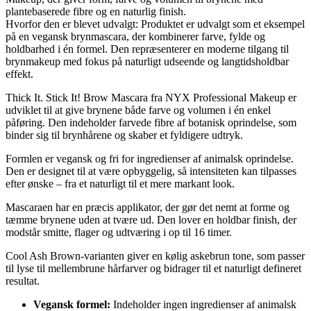
plantebaserede fibre og en naturlig finish.
Hvorfor den er blevet udvalgt: Produktet er udvalgt som et eksempel
på en vegansk brynmascara, der kombinerer farve, fylde og
holdbarhed i én formel. Den repræsenterer en moderne tilgang til
brynmakeup med fokus på naturligt udseende og langtidsholdbar
effekt.
Thick It. Stick It! Brow Mascara fra NYX Professional Makeup er
udviklet til at give brynene både farve og volumen i én enkel
påføring. Den indeholder farvede fibre af botanisk oprindelse, som
binder sig til brynhårene og skaber et fyldigere udtryk.
Formlen er vegansk og fri for ingredienser af animalsk oprindelse.
Den er designet til at være opbyggelig, så intensiteten kan tilpasses
efter ønske – fra et naturligt til et mere markant look.
Mascaraen har en præcis applikator, der gør det nemt at forme og
tæmme brynene uden at tvære ud. Den lover en holdbar finish, der
modstår smitte, flager og udtværing i op til 16 timer.
Cool Ash Brown-varianten giver en kølig askebrun tone, som passer
til lyse til mellembrune hårfarver og bidrager til et naturligt defineret
resultat.
Vegansk formel:
Indeholder ingen ingredienser af animalsk