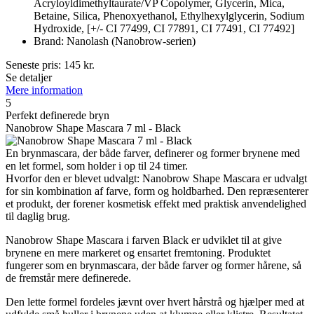
Acryloyldimethyltaurate/VP Copolymer, Glycerin, Mica,
Betaine, Silica, Phenoxyethanol, Ethylhexylglycerin, Sodium
Hydroxide, [+/- CI 77499, CI 77891, CI 77491, CI 77492]
Brand: Nanolash (Nanobrow-serien)
Seneste pris:
145
kr.
Se detaljer
Mere information
5
Perfekt definerede bryn
Nanobrow Shape Mascara 7 ml - Black
En brynmascara, der både farver, definerer og former brynene med
en let formel, som holder i op til 24 timer.
Hvorfor den er blevet udvalgt: Nanobrow Shape Mascara er udvalgt
for sin kombination af farve, form og holdbarhed. Den repræsenterer
et produkt, der forener kosmetisk effekt med praktisk anvendelighed
til daglig brug.
Nanobrow Shape Mascara i farven Black er udviklet til at give
brynene en mere markeret og ensartet fremtoning. Produktet
fungerer som en brynmascara, der både farver og former hårene, så
de fremstår mere definerede.
Den lette formel fordeles jævnt over hvert hårstrå og hjælper med at