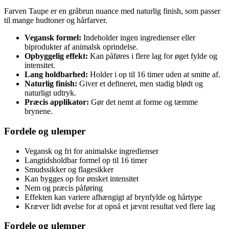
Farven Taupe er en gråbrun nuance med naturlig finish, som passer
til mange hudtoner og hårfarver.
Vegansk formel:
Indeholder ingen ingredienser eller
biprodukter af animalsk oprindelse.
Opbyggelig effekt:
Kan påføres i flere lag for øget fylde og
intensitet.
Lang holdbarhed:
Holder i op til 16 timer uden at smitte af.
Naturlig finish:
Giver et defineret, men stadig blødt og
naturligt udtryk.
Præcis applikator:
Gør det nemt at forme og tæmme
brynene.
Fordele og ulemper
Vegansk og fri for animalske ingredienser
Langtidsholdbar formel op til 16 timer
Smudssikker og flagesikker
Kan bygges op for ønsket intensitet
Nem og præcis påføring
Effekten kan variere afhængigt af brynfylde og hårtype
Kræver lidt øvelse for at opnå et jævnt resultat ved flere lag
Fordele og ulemper