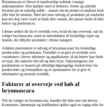
Brynmascara er blevet et uundværligt redskab i mange
makeuprutiner. Den hjælper med at definere, forme og udfylde
brynene på en naturlig måde – uanset om du ønsker et markant look
eller blot let struktur. Med det store udvalg af produkter på markedet
kan det dog være svært at finde den variant, der passer bedst til dine
behov og præferencer.
I denne artikel får du et overblik over, hvad du bør overveje, når du
vælger brynmascara, samt en introduktion til forskellige typer og
brands, der tilbyder produkter i denne kategori.
Artiklen præsenterer et udvalg af brynmascaraer fra forskellige
producenter og prisklasser. Formålet er at give et overblik over
variationen i farver, teksturer og applikatorer, så du lettere kan finde
en type, der matcher din stil og dine bryn. Oplysningerne om
produkterne er baseret på offentligt tilgængelige beskrivelser fra
producenter og forhandlere og er opsummeret for at give et
informativt og neutralt overblik.
Faktorer at overveje ved køb af
brynmascara
Når du vælger en brynmascara, handler det ikke kun om farven.
Konsistens, børstetype og holdbarhed spiller også en vigtig rolle for