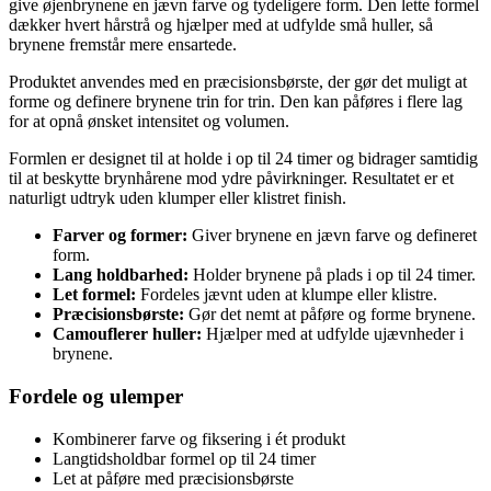
give øjenbrynene en jævn farve og tydeligere form. Den lette formel
dækker hvert hårstrå og hjælper med at udfylde små huller, så
brynene fremstår mere ensartede.
Produktet anvendes med en præcisionsbørste, der gør det muligt at
forme og definere brynene trin for trin. Den kan påføres i flere lag
for at opnå ønsket intensitet og volumen.
Formlen er designet til at holde i op til 24 timer og bidrager samtidig
til at beskytte brynhårene mod ydre påvirkninger. Resultatet er et
naturligt udtryk uden klumper eller klistret finish.
Farver og former:
Giver brynene en jævn farve og defineret
form.
Lang holdbarhed:
Holder brynene på plads i op til 24 timer.
Let formel:
Fordeles jævnt uden at klumpe eller klistre.
Præcisionsbørste:
Gør det nemt at påføre og forme brynene.
Camouflerer huller:
Hjælper med at udfylde ujævnheder i
brynene.
Fordele og ulemper
Kombinerer farve og fiksering i ét produkt
Langtidsholdbar formel op til 24 timer
Let at påføre med præcisionsbørste