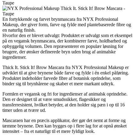
Taupe
En fortykkende og farvet brynmascara fra NYX Professional
Makeup, der giver form, farve og fylde med plantebaserede fibre og
en naturlig finish.
Hvorfor den er blevet udvalgt: Produktet er udvalgt som et eksempel
på en vegansk brynmascara, der kombinerer farve, holdbarhed og
opbyggelig volumen. Den repræsenterer en populær løsning for
brugere, der ønsker definerede bryn uden brug af animalske
ingredienser.
Thick It. Stick It! Brow Mascara fra NYX Professional Makeup er
udviklet til at give brynene både farve og fylde i én enkel påføring.
Produktet indeholder farvede fibre af botanisk oprindelse, som
binder sig til brynhårene og skaber et mere markant udtryk.
Formlen er vegansk og fri for ingredienser af animalsk oprindelse.
Den er designet til at være smudssikker, flagesikker og
transferresistent, hvilket betyder, at den holder sig pæn i op til 16
timer uden at tvære ud.
Mascaraen har en præcis applikator, der gør det nemt at forme og
tæmme brynene. Den kan bygges op i flere lag for at opnå ønsket
intensitet – fra et naturligt til et mere fyldigt look.