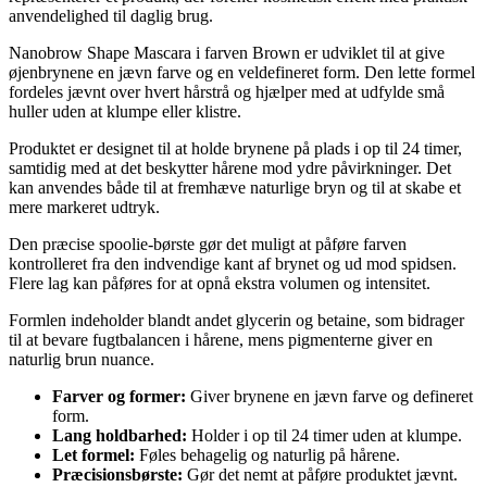
anvendelighed til daglig brug.
Nanobrow Shape Mascara i farven Brown er udviklet til at give
øjenbrynene en jævn farve og en veldefineret form. Den lette formel
fordeles jævnt over hvert hårstrå og hjælper med at udfylde små
huller uden at klumpe eller klistre.
Produktet er designet til at holde brynene på plads i op til 24 timer,
samtidig med at det beskytter hårene mod ydre påvirkninger. Det
kan anvendes både til at fremhæve naturlige bryn og til at skabe et
mere markeret udtryk.
Den præcise spoolie-børste gør det muligt at påføre farven
kontrolleret fra den indvendige kant af brynet og ud mod spidsen.
Flere lag kan påføres for at opnå ekstra volumen og intensitet.
Formlen indeholder blandt andet glycerin og betaine, som bidrager
til at bevare fugtbalancen i hårene, mens pigmenterne giver en
naturlig brun nuance.
Farver og former:
Giver brynene en jævn farve og defineret
form.
Lang holdbarhed:
Holder i op til 24 timer uden at klumpe.
Let formel:
Føles behagelig og naturlig på hårene.
Præcisionsbørste:
Gør det nemt at påføre produktet jævnt.