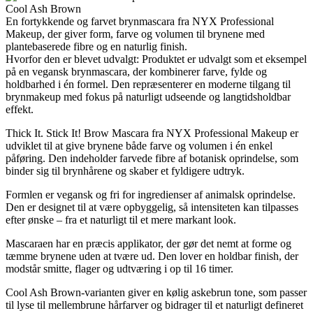
En fortykkende og farvet brynmascara fra NYX Professional
Makeup, der giver form, farve og volumen til brynene med
plantebaserede fibre og en naturlig finish.
Hvorfor den er blevet udvalgt: Produktet er udvalgt som et eksempel
på en vegansk brynmascara, der kombinerer farve, fylde og
holdbarhed i én formel. Den repræsenterer en moderne tilgang til
brynmakeup med fokus på naturligt udseende og langtidsholdbar
effekt.
Thick It. Stick It! Brow Mascara fra NYX Professional Makeup er
udviklet til at give brynene både farve og volumen i én enkel
påføring. Den indeholder farvede fibre af botanisk oprindelse, som
binder sig til brynhårene og skaber et fyldigere udtryk.
Formlen er vegansk og fri for ingredienser af animalsk oprindelse.
Den er designet til at være opbyggelig, så intensiteten kan tilpasses
efter ønske – fra et naturligt til et mere markant look.
Mascaraen har en præcis applikator, der gør det nemt at forme og
tæmme brynene uden at tvære ud. Den lover en holdbar finish, der
modstår smitte, flager og udtværing i op til 16 timer.
Cool Ash Brown-varianten giver en kølig askebrun tone, som passer
til lyse til mellembrune hårfarver og bidrager til et naturligt defineret