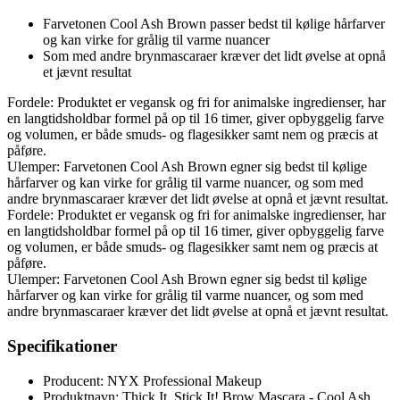
Farvetonen Cool Ash Brown passer bedst til kølige hårfarver
og kan virke for grålig til varme nuancer
Som med andre brynmascaraer kræver det lidt øvelse at opnå
et jævnt resultat
Fordele: Produktet er vegansk og fri for animalske ingredienser, har
en langtidsholdbar formel på op til 16 timer, giver opbyggelig farve
og volumen, er både smuds- og flagesikker samt nem og præcis at
påføre.
Ulemper: Farvetonen Cool Ash Brown egner sig bedst til kølige
hårfarver og kan virke for grålig til varme nuancer, og som med
andre brynmascaraer kræver det lidt øvelse at opnå et jævnt resultat.
Fordele: Produktet er vegansk og fri for animalske ingredienser, har
en langtidsholdbar formel på op til 16 timer, giver opbyggelig farve
og volumen, er både smuds- og flagesikker samt nem og præcis at
påføre.
Ulemper: Farvetonen Cool Ash Brown egner sig bedst til kølige
hårfarver og kan virke for grålig til varme nuancer, og som med
andre brynmascaraer kræver det lidt øvelse at opnå et jævnt resultat.
Specifikationer
Producent: NYX Professional Makeup
Produktnavn: Thick It. Stick It! Brow Mascara - Cool Ash