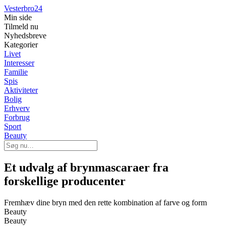
Vesterbro24
Min side
Tilmeld nu
Nyhedsbreve
Kategorier
Livet
Interesser
Familie
Spis
Aktiviteter
Bolig
Erhverv
Forbrug
Sport
Beauty
Et udvalg af brynmascaraer fra
forskellige producenter
Fremhæv dine bryn med den rette kombination af farve og form
Beauty
Beauty