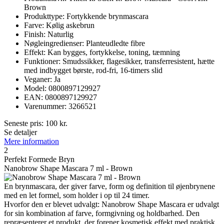
Brown
Produkttype: Fortykkende brynmascara
Farve: Kølig askebrun
Finish: Naturlig
Nøgleingredienser: Planteudledte fibre
Effekt: Kan bygges, fortykkelse, toning, tæmning
Funktioner: Smudssikker, flagesikker, transferresistent, hætte
med indbygget børste, rod-fri, 16-timers slid
Veganer: Ja
Model: 0800897129927
EAN: 0800897129927
Varenummer: 3266521
Seneste pris:
100
kr.
Se detaljer
Mere information
2
Perfekt Formede Bryn
Nanobrow Shape Mascara 7 ml - Brown
En brynmascara, der giver farve, form og definition til øjenbrynene
med en let formel, som holder i op til 24 timer.
Hvorfor den er blevet udvalgt: Nanobrow Shape Mascara er udvalgt
for sin kombination af farve, formgivning og holdbarhed. Den
repræsenterer et produkt, der forener kosmetisk effekt med praktisk