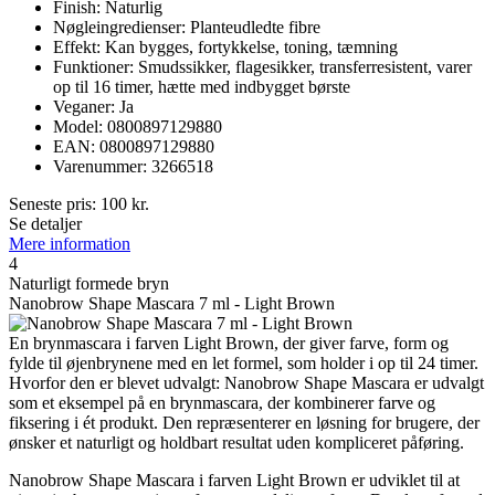
Finish: Naturlig
Nøgleingredienser: Planteudledte fibre
Effekt: Kan bygges, fortykkelse, toning, tæmning
Funktioner: Smudssikker, flagesikker, transferresistent, varer
op til 16 timer, hætte med indbygget børste
Veganer: Ja
Model: 0800897129880
EAN: 0800897129880
Varenummer: 3266518
Seneste pris:
100
kr.
Se detaljer
Mere information
4
Naturligt formede bryn
Nanobrow Shape Mascara 7 ml - Light Brown
En brynmascara i farven Light Brown, der giver farve, form og
fylde til øjenbrynene med en let formel, som holder i op til 24 timer.
Hvorfor den er blevet udvalgt: Nanobrow Shape Mascara er udvalgt
som et eksempel på en brynmascara, der kombinerer farve og
fiksering i ét produkt. Den repræsenterer en løsning for brugere, der
ønsker et naturligt og holdbart resultat uden kompliceret påføring.
Nanobrow Shape Mascara i farven Light Brown er udviklet til at