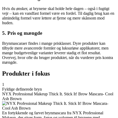
Hvis du ønsker, at brynene skal holde hele dagen – også i fugtigt
vejr – kan en vandfast formel være en fordel. Til daglig brug kan en
almindelig formel være lettere at fjerne og mere skånsom mod
huden.
5. Pris og mængde
Brynmascaraer findes i mange prisklasser. Dyre produkter kan
tilbyde mere avancerede formler og luksuriøse applikatorer, men
mange budgetvenlige varianter leverer stadig et flot resultat.
Overvej, hvor ofte du bruger produktet, når du vurderer pris kontra
mængde.
Produkter i fokus
1
Fyldige definerede bryn
NYX Professional Makeup Thick It. Stick It! Brow Mascara- Cool
Ash Brown
En fortykkende og farvet brynmascara fra NYX Professional
Makeup, der giver form, farve og volumen til brynene med