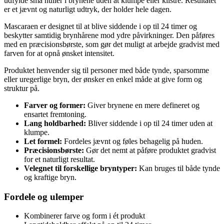
udfylde små huller i brynene uden at klumpe eller klistre. Resultatet
er et jævnt og naturligt udtryk, der holder hele dagen.
Mascaraen er designet til at blive siddende i op til 24 timer og
beskytter samtidig brynhårene mod ydre påvirkninger. Den påføres
med en præcisionsbørste, som gør det muligt at arbejde gradvist med
farven for at opnå ønsket intensitet.
Produktet henvender sig til personer med både tynde, sparsomme
eller uregerlige bryn, der ønsker en enkel måde at give form og
struktur på.
Farver og former:
Giver brynene en mere defineret og
ensartet fremtoning.
Lang holdbarhed:
Bliver siddende i op til 24 timer uden at
klumpe.
Let formel:
Fordeles jævnt og føles behagelig på huden.
Præcisionsbørste:
Gør det nemt at påføre produktet gradvist
for et naturligt resultat.
Velegnet til forskellige bryntyper:
Kan bruges til både tynde
og kraftige bryn.
Fordele og ulemper
Kombinerer farve og form i ét produkt