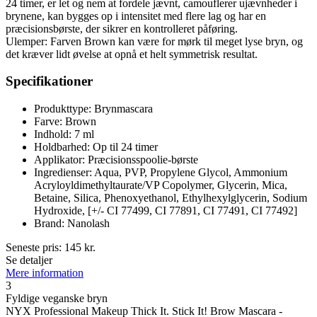
24 timer, er let og nem at fordele jævnt, camouflerer ujævnheder i
brynene, kan bygges op i intensitet med flere lag og har en
præcisionsbørste, der sikrer en kontrolleret påføring.
Ulemper: Farven Brown kan være for mørk til meget lyse bryn, og
det kræver lidt øvelse at opnå et helt symmetrisk resultat.
Specifikationer
Produkttype: Brynmascara
Farve: Brown
Indhold: 7 ml
Holdbarhed: Op til 24 timer
Applikator: Præcisionsspoolie-børste
Ingredienser: Aqua, PVP, Propylene Glycol, Ammonium
Acryloyldimethyltaurate/VP Copolymer, Glycerin, Mica,
Betaine, Silica, Phenoxyethanol, Ethylhexylglycerin, Sodium
Hydroxide, [+/- CI 77499, CI 77891, CI 77491, CI 77492]
Brand: Nanolash
Seneste pris:
145
kr.
Se detaljer
Mere information
3
Fyldige veganske bryn
NYX Professional Makeup Thick It. Stick It! Brow Mascara -