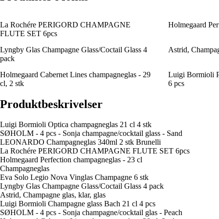
La Rochére PERIGORD CHAMPAGNE
Holmegaard Perf
FLUTE SET 6pcs
Lyngby Glas Champagne Glass/Coctail Glass 4
Astrid, Champagn
pack
Holmegaard Cabernet Lines champagneglas - 29
Luigi Bormioli P
cl, 2 stk
6 pcs
Produktbeskrivelser
Luigi Bormioli Optica champagneglas 21 cl 4 stk
SØHOLM - 4 pcs - Sonja champagne/cocktail glass - Sand
LEONARDO Champagneglas 340ml 2 stk Brunelli
La Rochére PERIGORD CHAMPAGNE FLUTE SET 6pcs
Holmegaard Perfection champagneglas - 23 cl
Champagneglas
Eva Solo Legio Nova Vinglas Champagne 6 stk
Lyngby Glas Champagne Glass/Coctail Glass 4 pack
Astrid, Champagne glas, klar, glas
Luigi Bormioli Champagne glass Bach 21 cl 4 pcs
SØHOLM - 4 pcs - Sonja champagne/cocktail glas - Peach