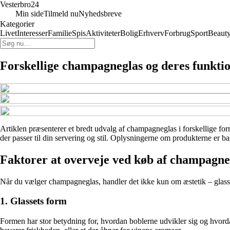
Vesterbro24
Min side
Tilmeld nu
Nyhedsbreve
Kategorier
Livet
Interesser
Familie
Spis
Aktiviteter
Bolig
Erhverv
Forbrug
Sport
Beaut
Forskellige champagneglas og deres funktione
Artiklen præsenterer et bredt udvalg af champagneglas i forskellige forme
der passer til din servering og stil. Oplysningerne om produkterne er ba
Faktorer at overveje ved køb af champagne
Når du vælger champagneglas, handler det ikke kun om æstetik – glasset 
1. Glassets form
Formen har stor betydning for, hvordan boblerne udvikler sig og hvord