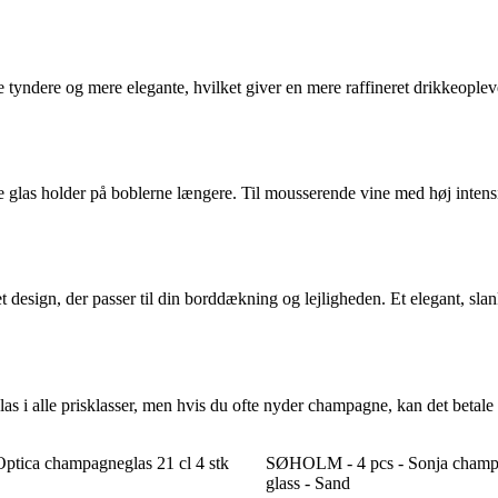
te tyndere og mere elegante, hvilket giver en mere raffineret drikkeoplev
ndre glas holder på boblerne længere. Til mousserende vine med høj inte
design, der passer til din borddækning og lejligheden. Et elegant, slank
 i alle prisklasser, men hvis du ofte nyder champagne, kan det betale si
Optica champagneglas 21 cl 4 stk
SØHOLM - 4 pcs - Sonja champa
glass - Sand