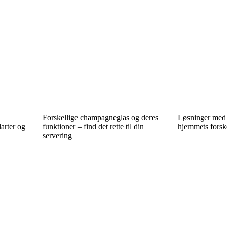
Forskellige champagneglas og deres
Løsninger med tø
arter og
funktioner – find det rette til din
hjemmets forsk
servering