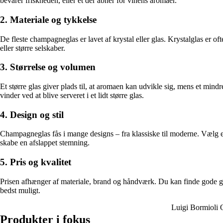
bevarer friskheden, eller et der åbner for vinens aromaer.
2. Materiale og tykkelse
De fleste champagneglas er lavet af krystal eller glas. Krystalglas er of
eller større selskaber.
3. Størrelse og volumen
Et større glas giver plads til, at aromaen kan udvikle sig, mens et mi
vinder ved at blive serveret i et lidt større glas.
4. Design og stil
Champagneglas fås i mange designs – fra klassiske til moderne. Vælg et 
skabe en afslappet stemning.
5. Pris og kvalitet
Prisen afhænger af materiale, brand og håndværk. Du kan finde gode glas
bedst muligt.
Luigi Bormioli 
Produkter i fokus