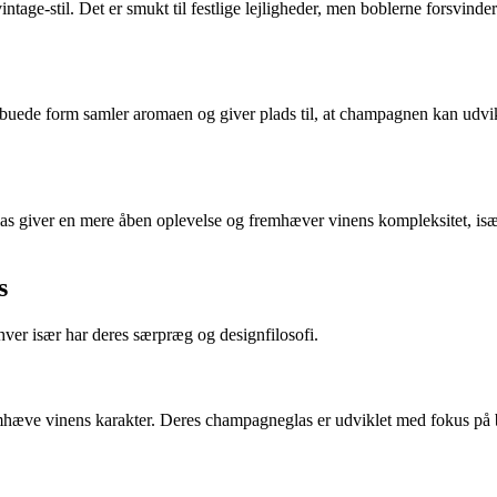
tage-stil. Det er smukt til festlige lejligheder, men boblerne forsvinde
 buede form samler aromaen og giver plads til, at champagnen kan udvikle
glas giver en mere åben oplevelse og fremhæver vinens kompleksitet, 
s
er især har deres særpræg og designfilosofi.
 fremhæve vinens karakter. Deres champagneglas er udviklet med fokus p