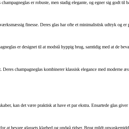
s champagneglas er robuste, men stadig elegante, og egner sig godt til b
ksmæssig finesse. Deres glas har ofte et minimalistisk udtryk og er po
gneglas er designet til at modstå hyppig brug, samtidig med at de bevar
st. Deres champagneglas kombinerer klassisk elegance med moderne æste
skaber, kan det være praktisk at have et par ekstra. Ensartede glas give
or at bevare glassets klarhed og undgå ridser. Brug mildt opvaskemidd