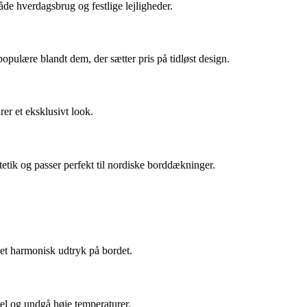
åde hverdagsbrug og festlige lejligheder.
pulære blandt dem, der sætter pris på tidløst design.
er et eksklusivt look.
tik og passer perfekt til nordiske borddækninger.
r et harmonisk udtryk på bordet.
el og undgå høje temperaturer.